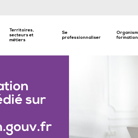
Territoires,
Se
Organism
secteurs et
professionnaliser
formatio
métiers
ation
dié sur
n.gouv.fr