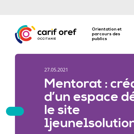
Orientation et
parcours des
publics
27.05.2021
Mentorat : cré
d’un espace dé
le site
1jeune1solutio