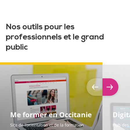
Nos outils pour les
professionnels et le grand
public
Me former en Occitanie
Digit
Site de l'orientation et de la formation
Hub des