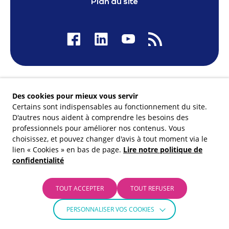
Plan du site
Nos financeurs
Des cookies pour mieux vous servir
Certains sont indispensables au fonctionnement du site.
D'autres nous aident à comprendre les besoins des
professionnels pour améliorer nos contenus. Vous
choisissez, et pouvez changer d'avis à tout moment via le
Membre du
lien « Cookies » en bas de page.
Lire notre politique de
confidentialité
TOUT ACCEPTER
TOUT REFUSER
PERSONNALISER VOS COOKIES
© Carif-Oref Occitanie 2026