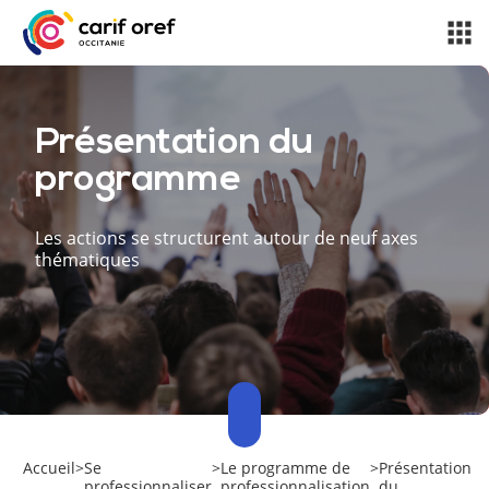
Présentation du
programme
Les actions se structurent autour de neuf axes
thématiques
Accueil
>
Se
>
Le programme de
>
Présentation
professionnaliser
professionnalisation
du