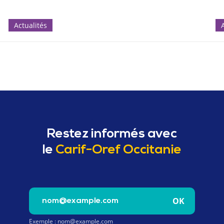
Actualités
Restez informés avec
le
Carif-Oref Occitanie
Saisissez votre e-mail pour vous inscrire à la newslet
OK
Exemple : nom@example.com