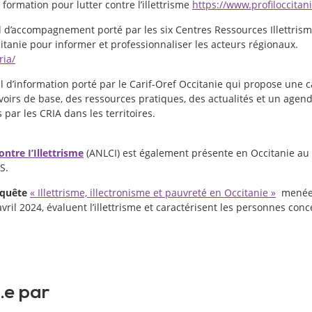
 formation pour lutter contre l’illettrisme
https://www.profiloccitanie
nal d’accompagnement porté par les six Centres Ressources Illettris
ccitanie pour informer et professionnaliser les acteurs régionaux.
ria/
al d’information porté par le Carif-Oref Occitanie qui propose une ca
oirs de base, des ressources pratiques, des actualités et un agend
par les CRIA dans les territoires.
ntre I’Illettrisme
(ANLCI) est également présente en Occitanie au 
S.
nquête
« Illettrisme, illectronisme et pauvreté en Occitanie »
menée e
vril 2024, évaluent l’illettrisme et caractérisent les personnes con
.e par