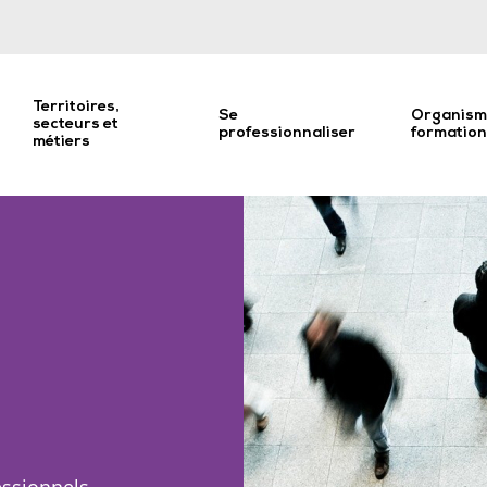
Territoires,
Se
Organism
secteurs et
professionnaliser
formatio
métiers
n
fessionnels