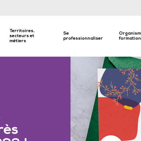
Territoires,
Se
Organism
secteurs et
professionnaliser
formatio
métiers
s
rès