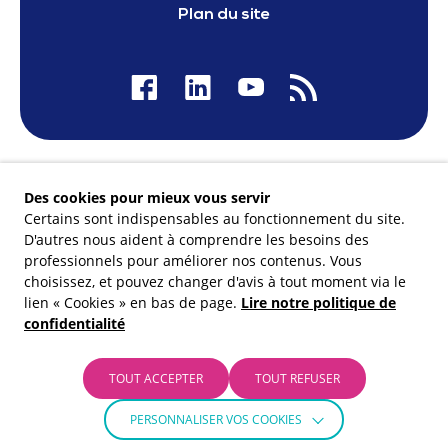
Plan du site
Nos financeurs
Des cookies pour mieux vous servir
Certains sont indispensables au fonctionnement du site.
D'autres nous aident à comprendre les besoins des
professionnels pour améliorer nos contenus. Vous
choisissez, et pouvez changer d'avis à tout moment via le
Membre du
lien « Cookies » en bas de page.
Lire notre politique de
confidentialité
TOUT ACCEPTER
TOUT REFUSER
PERSONNALISER VOS COOKIES
© Carif-Oref Occitanie 2026