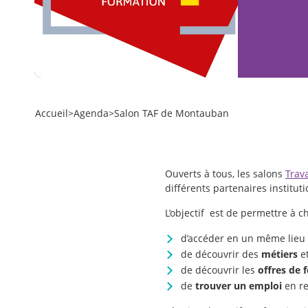
Accueil
>
Agenda
>
Salon TAF de Montauban
Ouverts à tous, les salons
Trava
différents partenaires institu
L’objectif est de permettre à c
d’accéder en un même lieu à
de découvrir des
métiers
et
de découvrir les
offres de 
de
trouver un
emploi
en r