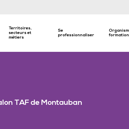
Territoires,
Se
Organism
secteurs et
professionnaliser
formatio
métiers
alon TAF de Montauban