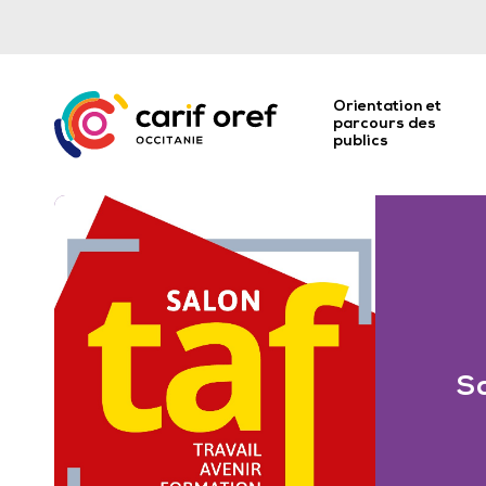
Orientation et
parcours des
publics
S