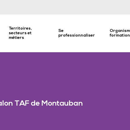
Territoires,
Se
Organism
secteurs et
professionnaliser
formatio
métiers
alon TAF de Montauban