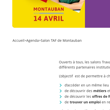
Accueil
>
Agenda
>
Salon TAF de Montauban
Ouverts à tous, les salons Trav
différents partenaires institu
L’objectif est de permettre à c
d’accéder en un même lieu à
de découvrir des
métiers
et
de découvrir les
offres de 
de
trouver un
emploi
en r