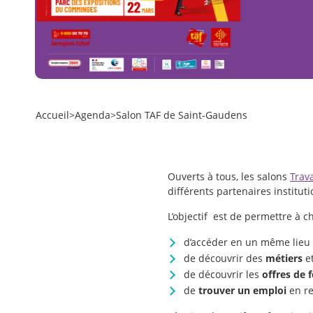
Accueil
>
Agenda
>
Salon TAF de Saint-Gaudens
Ouverts à tous, les salons
Trava
différents partenaires institu
L’objectif est de permettre à c
d’accéder en un même lieu à
de découvrir des
métiers
et
de découvrir les
offres de 
de
trouver un
emploi
en r