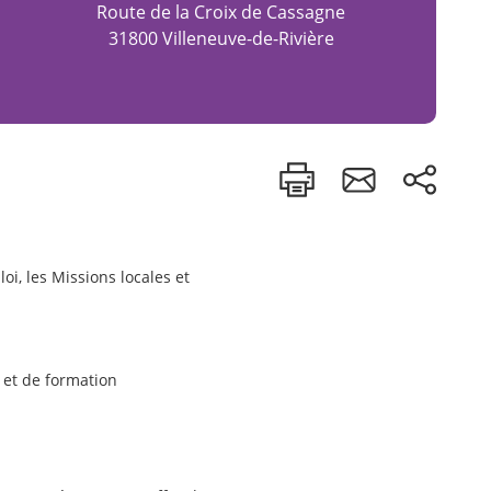
Route de la Croix de Cassagne
31800 Villeneuve-de-Rivière
oi, les Missions locales et
e
et de formation