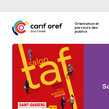
Orientation et
parcours des
publics
S