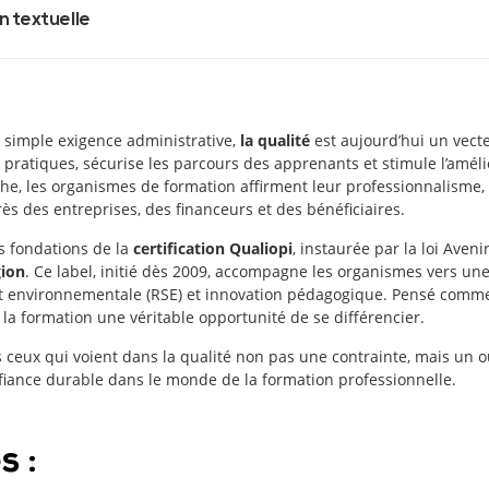
n textuelle
imple exigence administrative,
la qualité
est aujourd’hui un vect
 pratiques, sécurise les parcours des apprenants et stimule l’amél
e, les organismes de formation affirment leur professionnalisme, g
rès des entreprises, des financeurs et des bénéficiaires.
es fondations de la
certification Qualiopi
, instaurée par la loi Aven
gion
. Ce label, initié dès 2009, accompagne les organismes vers un
e et environnementale (RSE) et innovation pédagogique. Pensé comm
e la formation une véritable opportunité de se différencier.
 ceux qui voient dans la qualité non pas une contrainte, mais un ou
fiance durable dans le monde de la formation professionnelle.
s :