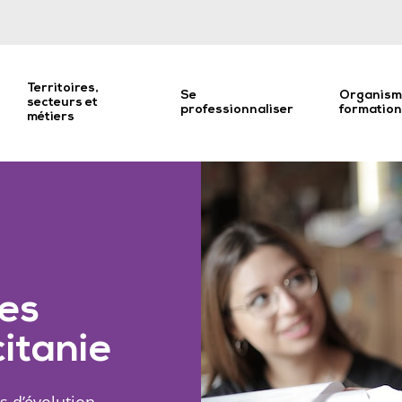
Territoires,
Se
Organism
secteurs et
professionnaliser
formatio
métiers
es
itanie
s d’évolution